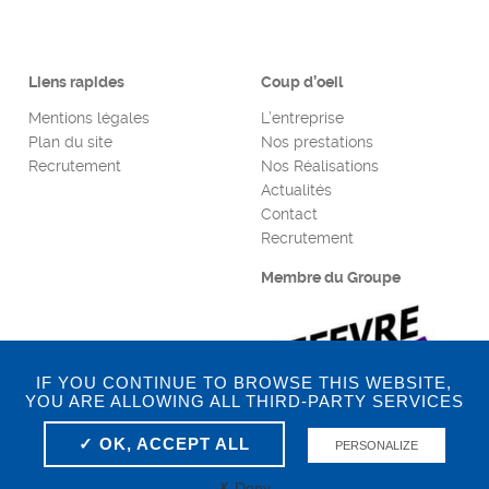
Liens rapides
Coup d’oeil
Mentions légales
L’entreprise
Plan du site
Nos prestations
Recrutement
Nos Réalisations
Actualités
Contact
Recrutement
Membre du Groupe
IF YOU CONTINUE TO BROWSE THIS WEBSITE,
YOU ARE ALLOWING ALL THIRD-PARTY SERVICES
✓ OK, ACCEPT ALL
PERSONALIZE
Cruard Menuiserie © 2026 Tous droits réservés / Conception
✗ Deny