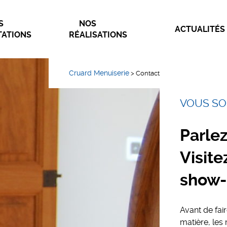
S
NOS
ACTUALITÉS
TATIONS
RÉALISATIONS
Cruard Menuiserie
>
Contact
VOUS SO
Parlez
Visit
show-
Avant de fai
matière, les