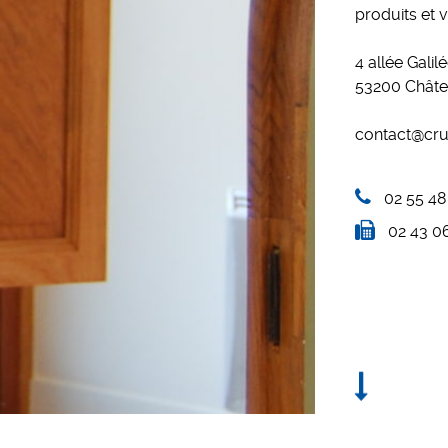
produits et vi
4 allée Galil
53200 Châte
contact@cru
02 55 48
02 43 0