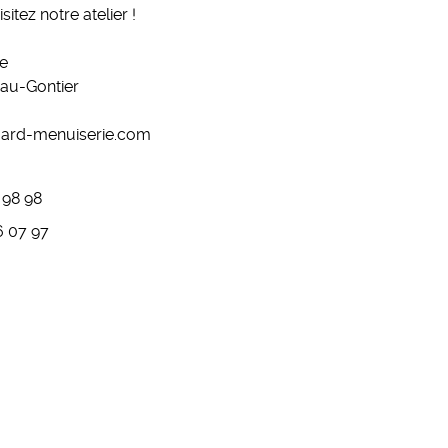
sitez notre atelier !
ée
au-Gontier
ard-menuiserie.com
 98 98
6 07 97