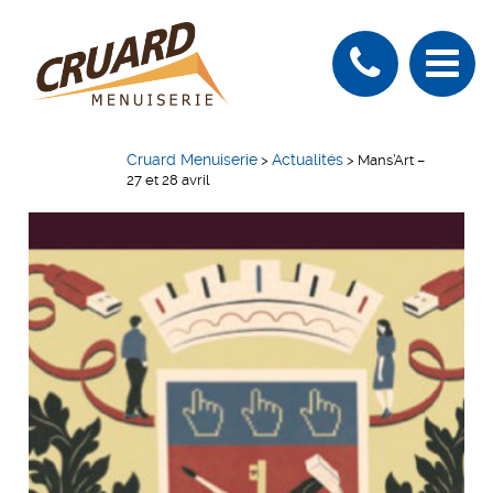
Cruard Menuiserie
Actualités
>
>
Mans’Art –
27 et 28 avril