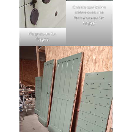
Châssis ouvrant en
chêne avec une
fermeture en fer
forgée.
Poignée en fer
forgée.